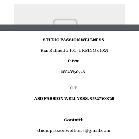
STUDIO PASSION WELLNESS
Via:
Raffaello 101 -URBINO 61029
P.Iva:
PassionWellness - Giulia Barletta
08848850726
C.F
ASD PASSION WELLNESS
:
93547300728
MAGGIORI INFORMAZIONI
Contatti:
studiopassionwellness@gmail.com