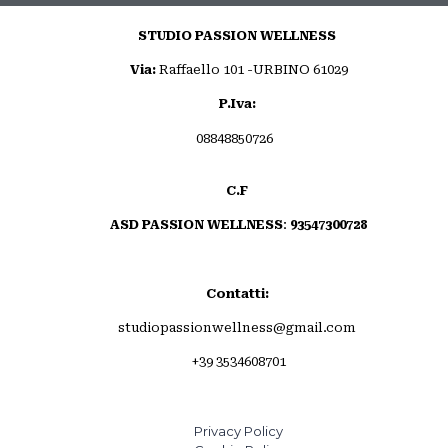
STUDIO PASSION WELLNESS
Via:
Raffaello 101 -URBINO 61029
P.Iva:
08848850726
C.F
ASD PASSION WELLNESS
:
93547300728
Invia commento
Contatti:
studiopassionwellness@gmail.com
+39 3534608701
Privacy Policy