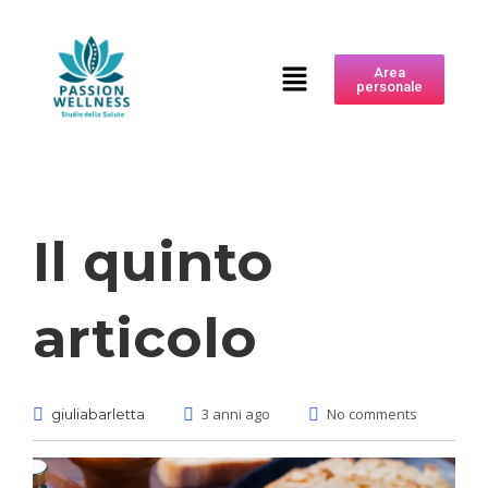
Area
personale
Il quinto
articolo
3 anni ago
No comments
giuliabarletta