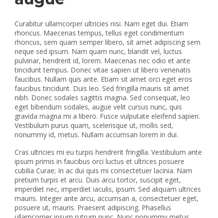
Curabitur ullamcorper ultricies nisi. Nam eget dui. Etiam
rhoncus. Maecenas tempus, tellus eget condimentum
rhoncus, sem quam semper libero, sit amet adipiscing sem
neque sed ipsum. Nam quam nunc, blandit vel, luctus
pulvinar, hendrerit id, lorem. Maecenas nec odio et ante
tincidunt tempus. Donec vitae sapien ut libero venenatis
faucibus. Nullam quis ante. Etiam sit amet orci eget eros
faucibus tincidunt. Duis leo. Sed fringilla mauris sit amet
nibh. Donec sodales sagittis magna. Sed consequat, leo
eget bibendum sodales, augue velit cursus nunc, quis
gravida magna mi a libero. Fusce vulputate eleifend sapien.
Vestibulum purus quam, scelerisque ut, mollis sed,
nonummy id, metus. Nullam accumsan lorem in dui.
Cras ultricies mi eu turpis hendrerit fringilla. Vestibulum ante
ipsum primis in faucibus orci luctus et ultrices posuere
cubilia Curae; In ac dui quis mi consectetuer lacinia. Nam
pretium turpis et arcu. Duis arcu tortor, suscipit eget,
imperdiet nec, imperdiet iaculis, ipsum. Sed aliquam ultrices
mauris. Integer ante arcu, accumsan a, consectetuer eget,
posuere ut, mauris. Praesent adipiscing. Phasellus
ullamcorper ipsum rutrum nunc. Nunc nonummy metus.