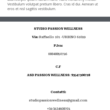
Vestibulum volutpat pretium libero. Cras id dui. Aenean ut
eros et nisl sagittis vestibulum.
STUDIO PASSION WELLNESS
giuliabarletta
Via:
Raffaello 101 -URBINO 61029
P.Iva:
08848850726
← A boy leaning on the Wall
Il quarto articolo →
C.F
Privacy Policy
ASD PASSION WELLNESS
:
93547300728
Cookie Policy
Contatti:
studiopassionwellness@gmail.com
+39 3534608701