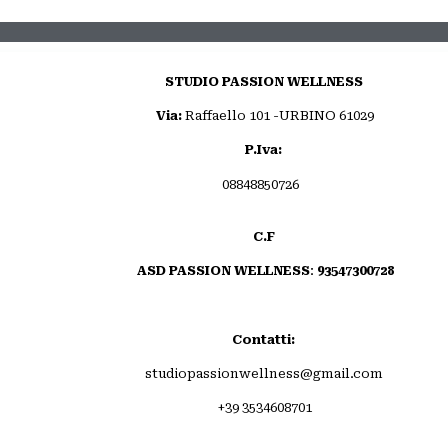
STUDIO PASSION WELLNESS
Via:
Raffaello 101 -URBINO 61029
P.Iva:
08848850726
C.F
ASD PASSION WELLNESS
:
93547300728
Contatti:
studiopassionwellness@gmail.com
+39 3534608701